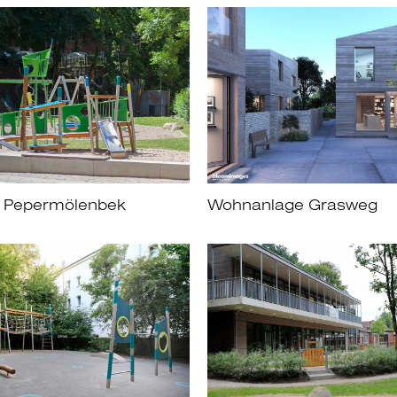
tz Pepermölenbek
Wohnanlage Grasweg