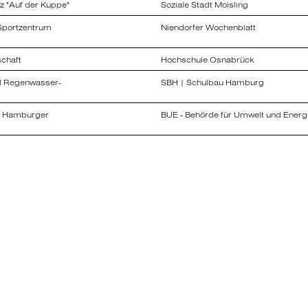
tz "Auf der Kuppe"
Soziale Stadt Moisling
 Sportzentrum
Niendorfer Wochenblatt
uf der Kuppe"
chaft
Hochschule Osnabrück
trum
d Regenwasser-
SBH | Schulbau Hamburg
n Hamburger
BUE - Behörde für Umwelt und Ener
pl.-Ing. (FH) Kolja
pl.-Ing. (FH) Kolja