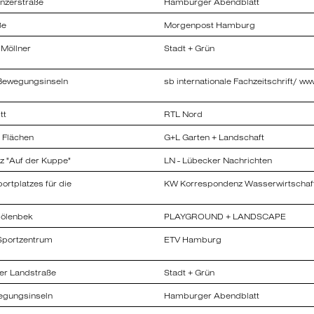
Unzerstraße
Hamburger Abendblatt
tze in Hamburg im
ße
Morgenpost Hamburg
ielplatz
 Möllner
Stadt + Grün
z von Altona
Bewegungsinseln
sb internationale Fachzeitschrift/ ww
n Stadt
tt
RTL Nord
 City Hamburg
e Flächen
G+L Garten + Landschaft
z auf der Kuppe
tz "Auf der Kuppe"
LN - Lübecker Nachrichten
aß
ortplatzes für die
KW Korrespondenz Wasserwirtschaf
mölenbek
PLAYGROUND + LANDSCAPE
haftung
 Sportzentrum
ETV Hamburg
 Spielplätze
g. Franziska
ff, Dipl.-Ing.
ner Landstraße
Stadt + Grün
egungsinseln
Hamburger Abendblatt
en Stadt Hamburg