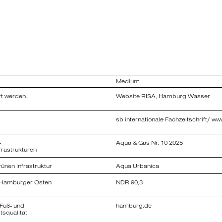
Medium
t werden.
Website RISA, Hamburg Wasser
wirtschaftung
sb internationale Fachzeitschrift/ ww
tanlage Möllner
-
Aqua & Gas Nr. 10 2025
frastrukturen
ünen Infrastruktur
Aqua Urbanica
onalen Fläche für
m Hamburger Osten
NDR 90,3
rungen mit einer
mburg Wasser
e Möllner
mburg-Mitte
 Fuß- und
hamburg.de
tsqualität