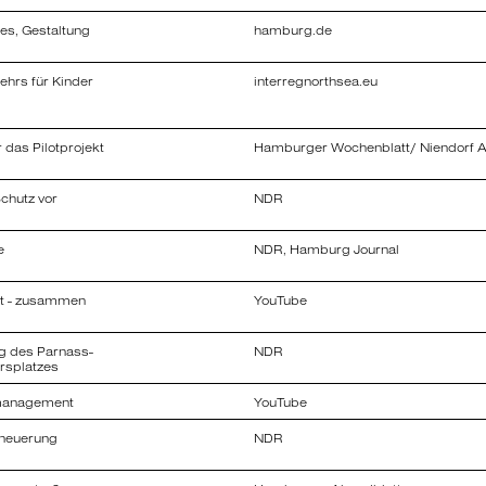
rheit und
es, Gestaltung
hamburg.de
izer
rswil
ehrs für Kinder
interregnorthsea.eu
rnass-Platz
hool Mobility in
das Pilotprojekt
Hamburger Wochenblatt/ Niendorf A
chutz vor
NDR
ren
e
NDR, Hamburg Journal
 braucht mehr
Zu Fuß zur Schule"
dt - zusammen
YouTube
 des Parnass-
NDR
en. Hamburg
ersplatzes
management
YouTube
l eingeweiht
re)
rneuerung
NDR
erlebbarem