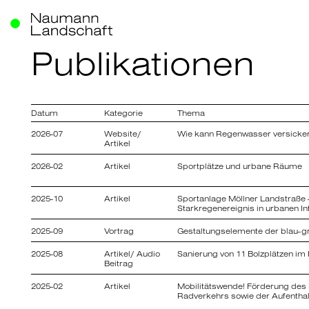
Publikationen
Datum
Kategorie
Thema
2026-07
Website/
Wie kann Regenwasser versicker
Artikel
Titel
Massnahmen zur Regenwasserbe
2026-02
Artikel
Sportplätze und urbane Räume
Autor
Titel
BUKEA/ Naumann Landschaft
Klimaanpassung im Sport - Spor
2025-10
Artikel
Sportanlage Möllner Landstraße 
Landstraße in Hamburg
Starkregenereignis in urbanen In
Ort
Hamburg
Autor
Titel
2025-09
Vortrag
Gestaltungselemente der blau-gr
Torge Hauschild
Erfahrungen mit einer Multifunkti
die Starkregenvorsorge
Mehr erfahren
Titel
2025-08
Artikel/ Audio
Sanierung von 11 Bolzplätzen i
Ort
Ein Stadion im Stresstest - Erfah
Beitrag
Hamburg
Autor
multifunktionalen Fläche für die
Titel
Julia Döring, Tomke Grassl, Ha
Starkregenvorsorge ( Sportanlag
Marode Bolzplätze im Bezirk Ha
2025-02
Artikel
Landstraße)
Mobilitätswende! Förderung des
Mehr erfahren
werden saniert
Radverkehrs sowie der Aufenthal
Ort
Zurich
Autor