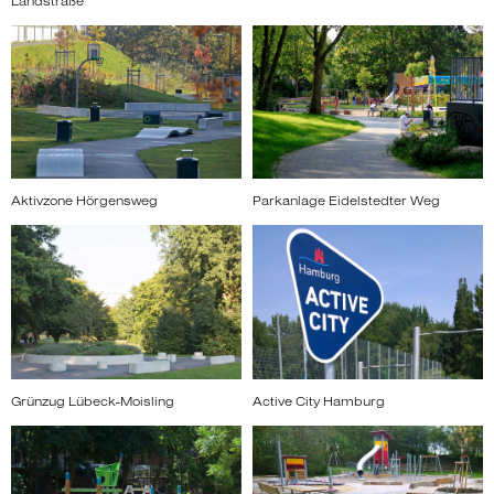
Landstraße
Aktivzone Hörgensweg
Parkanlage Eidelstedter Weg
Grünzug Lübeck-Moisling
Active City Hamburg