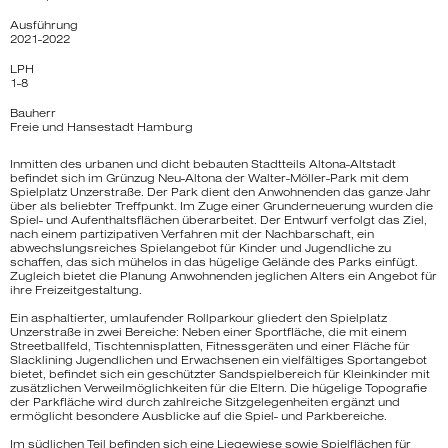
Ausführung
2021-2022
LPH
1-8
Bauherr
Freie und Hansestadt Hamburg
Inmitten des urbanen und dicht bebauten Stadtteils Altona-Altstadt
befindet sich im Grünzug Neu-Altona der Walter-Möller-Park mit dem
Spielplatz Unzerstraße. Der Park dient den Anwohnenden das ganze Jahr
über als beliebter Treffpunkt. Im Zuge einer Grunderneuerung wurden die
Spiel- und Aufenthaltsflächen überarbeitet. Der Entwurf verfolgt das Ziel,
nach einem partizipativen Verfahren mit der Nachbarschaft, ein
abwechslungsreiches Spielangebot für Kinder und Jugendliche zu
schaffen, das sich mühelos in das hügelige Gelände des Parks einfügt.
Zugleich bietet die Planung Anwohnenden jeglichen Alters ein Angebot für
ihre Freizeitgestaltung.
Ein asphaltierter, umlaufender Rollparkour gliedert den Spielplatz
Unzerstraße in zwei Bereiche: Neben einer Sportfläche, die mit einem
Streetballfeld, Tischtennisplatten, Fitnessgeräten und einer Fläche für
Slacklining Jugendlichen und Erwachsenen ein vielfältiges Sportangebot
bietet, befindet sich ein geschützter Sandspielbereich für Kleinkinder mit
zusätzlichen Verweilmöglichkeiten für die Eltern. Die hügelige Topografie
der Parkfläche wird durch zahlreiche Sitzgelegenheiten ergänzt und
ermöglicht besondere Ausblicke auf die Spiel- und Parkbereiche.
Im südlichen Teil befinden sich eine Liegewiese sowie Spielflächen für