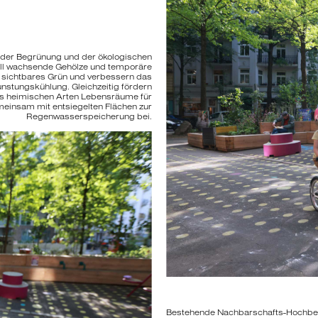
f der Begrünung und der ökologischen
ell wachsende Gehölze und temporäre
r sichtbares Grün und verbessern das
nstungskühlung. Gleichzeitig fördern
aus heimischen Arten Lebensräume für
meinsam mit entsiegelten Flächen zur
Regenwasserspeicherung bei.
Bestehende Nachbarschafts-Hochbee