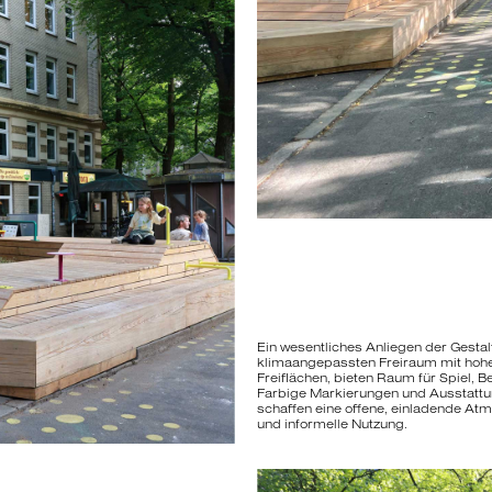
Ein wesentliches Anliegen der Gestal
klimaangepassten Freiraum mit hoher
Freiflächen, bieten Raum für Spiel, 
Farbige Markierungen und Ausstattun
schaffen eine offene, einladende Atm
und informelle Nutzung.