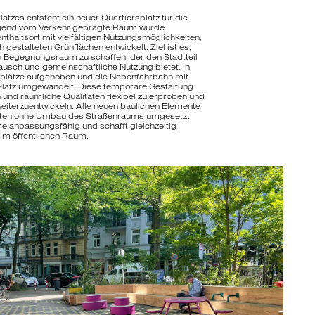
tzes entsteht ein neuer Quartiersplatz für die
egend vom Verkehr geprägte Raum wurde
nthaltsort mit vielfältigen Nutzungsmöglichkeiten,
 gestalteten Grünflächen entwickelt. Ziel ist es,
 Begegnungsraum zu schaffen, der den Stadtteil
ausch und gemeinschaftliche Nutzung bietet. In
llplätze aufgehoben und die Nebenfahrbahn mit
n Platz umgewandelt. Diese temporäre Gestaltung
und räumliche Qualitäten flexibel zu erproben und
iterzuentwickeln. Alle neuen baulichen Elemente
nnten ohne Umbau des Straßenraums umgesetzt
e anpassungsfähig und schafft gleichzeitig
 im öffentlichen Raum.