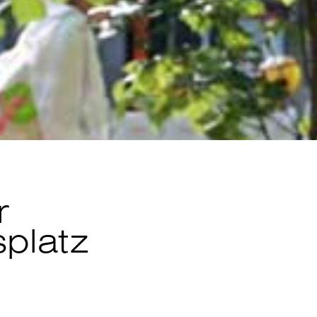
r
splatz