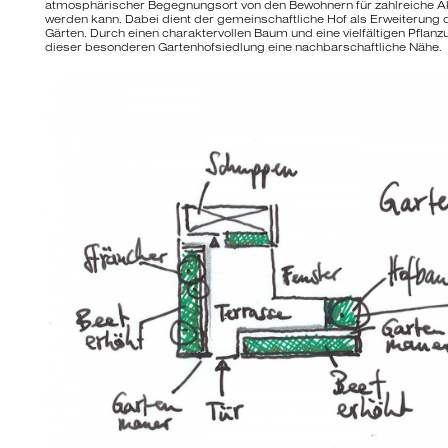
atmosphärischer Begegnungsort von den Bewohnern für zahlreiche Akt
werden kann. Dabei dient der gemeinschaftliche Hof als Erweiterung d
Gärten. Durch einen charaktervollen Baum und eine vielfältigen Pflanzu
dieser besonderen Gartenhofsiedlung eine nachbarschaftliche Nähe.