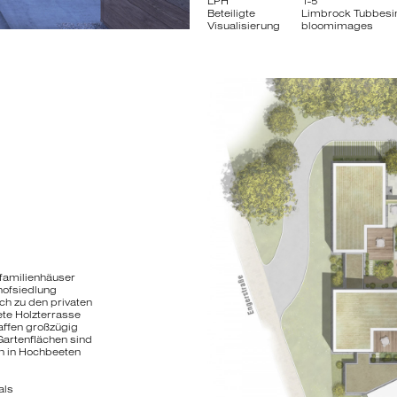
LPH
1-5
Beteiligte
Limbrock Tubbesin
Visualisierung
bloomimages
nfamilienhäuser
hofsiedlung
ch zu den privaten
te Holzterrasse
affen großzügig
Gartenflächen sind
n in Hochbeeten
als