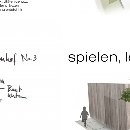
ivitäten genutzt
er privaten
ng entsteht in
spielen, 